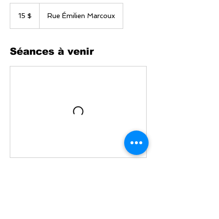
15 dollars
canadiens
15 $
Rue Émilien Marcoux
Séances à venir
Coordonnées
104 Rue Émilien Marcoux, Blainville, QC,
Canada